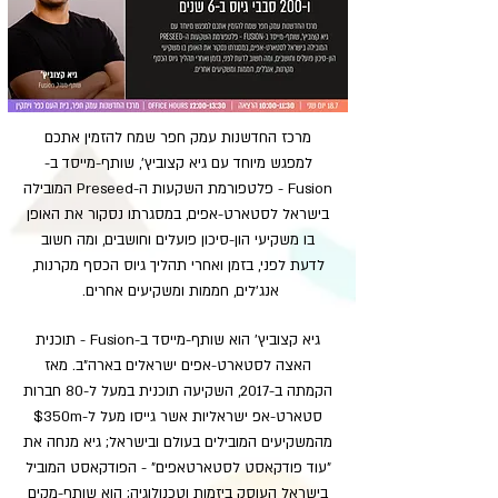
מרכז החדשנות עמק חפר שמח להזמין אתכם
למפגש מיוחד עם גיא קצוביץ', שותף-מייסד ב-
Fusion - פלטפורמת השקעות ה-Preseed המובילה
בישראל לסטארט-אפים, במסגרתו נסקור את האופן
בו משקיעי הון-סיכון פועלים וחושבים, ומה חשוב
לדעת לפני, בזמן ואחרי תהליך גיוס הכסף מקרנות,
אנג'לים, חממות ומשקיעים אחרים.
גיא קצוביץ' הוא שותף-מייסד ב-Fusion - תוכנית
האצה לסטארט-אפים ישראלים בארה"ב. מאז
הקמתה ב-2017, השקיעה תוכנית במעל ל-80 חברות
סטארט-אפ ישראליות אשר גייסו מעל ל-350m$
מהמשקיעים המובילים בעולם ובישראל; גיא מנחה את
"עוד פודקאסט לסטארטאפים" - הפודקאסט המוביל
בישראל העוסק ביזמות וטכנולוגיה; הוא שותף-מקים